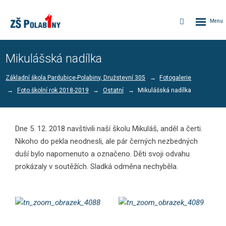
Rozbalen
Vyhledávání
menu
Mikulášská nadílka
Základní škola Pardubice-Polabiny, Družstevní 305
Fotogalerie
Foto školní rok 2018-2019
Ostatní
Mikulášská nadílka
Dne 5. 12. 2018 navštívili naší školu Mikuláš, anděl a čerti.
Nikoho do pekla neodnesli, ale pár černých nezbedných
duší bylo napomenuto a označeno. Děti svoji odvahu
prokázaly v soutěžích. Sladká odměna nechyběla.