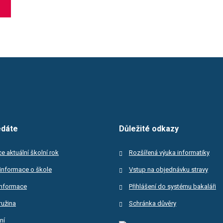
edáte
Důležité odkazy
e aktuální školní rok
Rozšířená výuka informatiky
informace o škole
Vstup na objednávku stravy
informace
Přihlášení do systému bakaláři
ružina
Schránka důvěry
ní