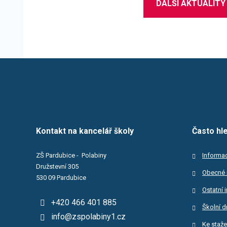
DALŠÍ AKTUALITY
Kontakt na kancelář školy
Často hl
ZŠ Pardubice - Polabiny
Informac
Družstevní 305
Obecné 
530 09 Pardubice
Ostatní 
+420 466 401 885
Školní d
info@zspolabiny1.cz
Ke staže