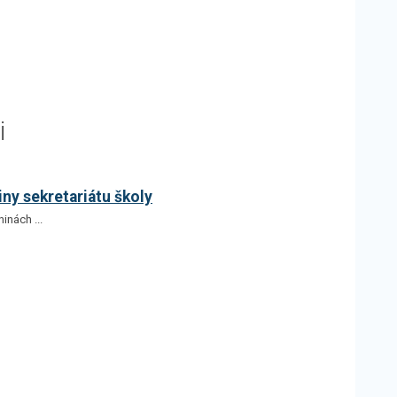
i
iny sekretariátu školy
inách ...