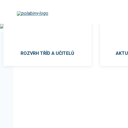
Základní
škola
Pardubice-
ROZVRH TŘÍD A UČITELŮ
AKTUÁ
Polabiny,
Družstevní
305