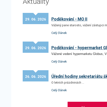
Aktuality
Poděkování - MO II
29. 06. 2026
Vážený pane starosto, vážení zástupci m
Celý článek
Poděkování - hypermarket G
29. 06. 2026
Vážené vedení hypermarketu Globus, Vá
Celý článek
Úřední hodiny sekretariátu š
26. 06. 2026
O letních prázdninách ...
Celý článek