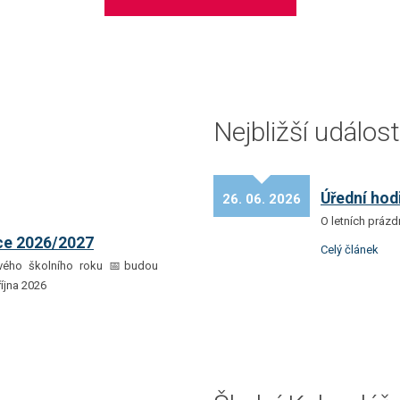
Nejbližší událost
Úřední hod
26. 06. 2026
O letních prázdn
ce 2026/2027
Celý článek
vého školního roku 📅budou
října 2026