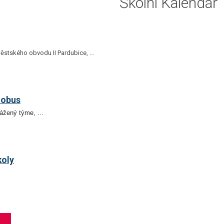
Školní Kalendář
ěstského obvodu II Pardubice, ...
lobus
žený týme, ...
koly