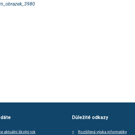
edáte
Důležité odkazy
e aktuální školní rok
Rozšířená výuka informatiky