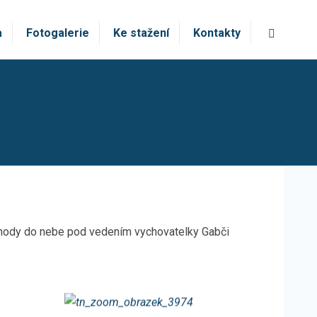
Vyhledá
a
Fotogalerie
Ke stažení
Kontakty
 Schody do nebe pod vedením vychovatelky Gabči