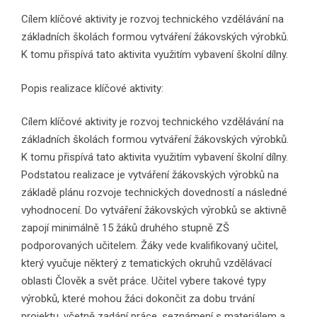
Cílem klíčové aktivity je rozvoj technického vzdělávání na
základních školách formou vytváření žákovských výrobků.
K tomu přispívá tato aktivita využitím vybavení školní dílny.
Popis realizace klíčové aktivity:
Cílem klíčové aktivity je rozvoj technického vzdělávání na
základních školách formou vytváření žákovských výrobků.
K tomu přispívá tato aktivita využitím vybavení školní dílny.
Podstatou realizace je vytváření žákovských výrobků na
základě plánu rozvoje technických dovedností a následné
vyhodnocení. Do vytváření žákovských výrobků se aktivně
zapojí minimálně 15 žáků druhého stupně ZŠ
podporovaných učitelem. Žáky vede kvalifikovaný učitel,
který vyučuje některý z tematických okruhů vzdělávací
oblasti Člověk a svět práce. Učitel vybere takové typy
výrobků, které mohou žáci dokončit za dobu trvání
projektu, včetně zadání práce, seznámení s materiálem a