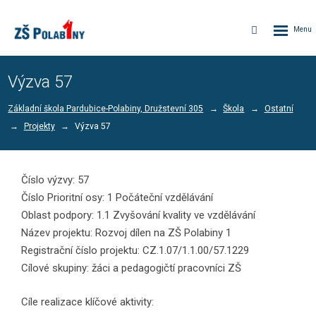
Rozbalen
Vyhledávání
menu
Výzva 57
Základní škola Pardubice-Polabiny, Družstevní 305
Škola
Ostatní
Projekty
Výzva 57
Číslo výzvy: 57
Číslo Prioritní osy: 1 Počáteční vzdělávání
Oblast podpory: 1.1 Zvyšování kvality ve vzdělávání
Název projektu: Rozvoj dílen na ZŠ Polabiny 1
Registrační číslo projektu: CZ.1.07/1.1.00/57.1229
Cílové skupiny: žáci a pedagogičtí pracovníci ZŠ
Cíle realizace klíčové aktivity: