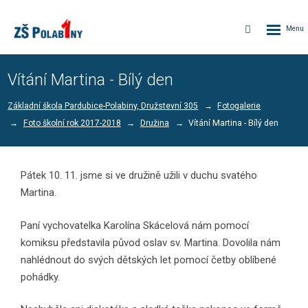
Rozbalen
Vyhledávání
menu
Vítání Martina - Bílý den
Základní škola Pardubice-Polabiny, Družstevní 305
Fotogalerie
Foto školní rok 2017-2018
Družina
Vítání Martina - Bílý den
Pátek 10. 11. jsme si ve družině užili v duchu svatého
Martina.
Paní vychovatelka Karolína Skácelová nám pomocí
komiksu představila původ oslav sv. Martina. Dovolila nám
nahlédnout do svých dětských let pomocí četby oblíbené
pohádky.