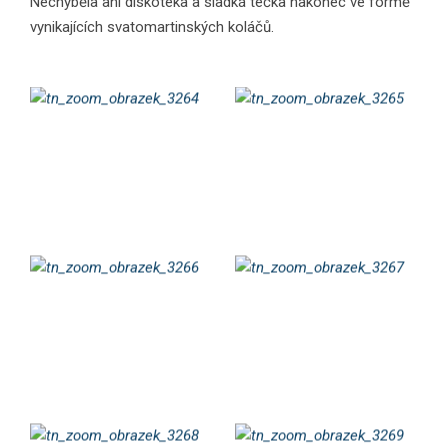
Nechyběla ani diskotéka a sladká tečka nakonec ve formě
vynikajících svatomartinských koláčů.