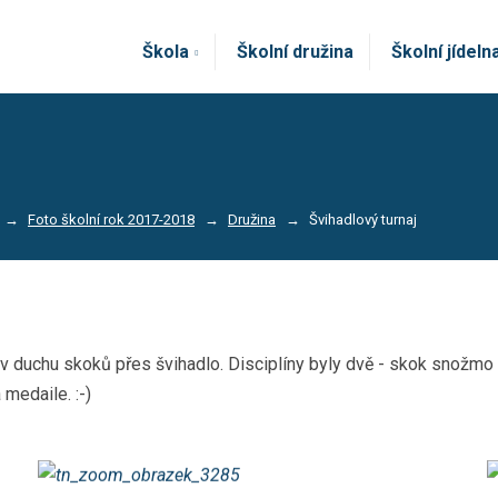
Škola
Školní družina
Školní jídeln
Foto školní rok 2017-2018
Družina
Švihadlový turnaj
 v duchu skoků přes švihadlo. Disciplíny byly dvě - skok snožmo a
medaile. :-)