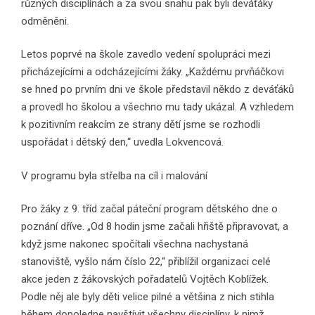
různých disciplínách a za svou snahu pak byli deváťáky
odměněni.
Letos poprvé na škole zavedlo vedení spolupráci mezi
přicházejícími a odcházejícími žáky. „Každému prvňáčkovi
se hned po prvním dni ve škole představil někdo z deváťáků
a provedl ho školou a všechno mu tady ukázal. A vzhledem
k pozitivním reakcím ze strany dětí jsme se rozhodli
uspořádat i dětský den,“ uvedla Lokvencová.
V programu byla střelba na cíl i malování
Pro žáky z 9. tříd začal páteční program dětského dne o
poznání dříve. „Od 8 hodin jsme začali hřiště připra­vovat, a
když jsme nakonec spočítali všechna nachystaná
stanoviště, vyšlo nám číslo 22,“ přiblížil or­ganizaci celé
akce jeden z žákovských pořadatelů Vojtěch Koblížek.
Podle něj ale byly děti velice pilné a většina z nich stihla
během dopoledne navštívit všechny disciplíny, k nimž