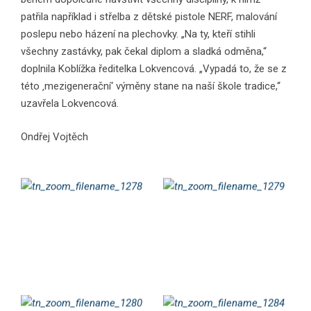
patřila například i střelba z dětské pistole NERF, malování
poslepu nebo házení na plechovky. „Na ty, kteří stihli
všechny za­stávky, pak čekal diplom a sladká odměna,“
doplnila Koblížka ředitelka Lokvencová. „Vypadá to, že se z
této ‚mezigenerační‘ výměny stane na naší škole tradice,“
uzavřela Lokvencová.
Ondřej Vojtěch