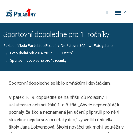
Rozbalen
Vyhledávání
menu
Sportovní dopoledne pro 1. ročníky
Základní škola Pardubice-Polabiny, Družstevní 305
Fotogalerie
Foto školní rok 2016-2017
Ostatní
Sportovní dopoledne pro 1. ročníky
Sportovní dopoledne se líbilo prvňákům i deváťákům.
V pátek 16. 9. dopoledne se na hřišti ZŠ Polabiny 1
uskutečnilo setkání žáků 1. a 9. tříd. „Aby ty nejmenší děti
poznaly, že škola neznamená jen učení, připravili pro ně ti
služebně nejstarší žáci dětský den,“ vysvětlila ředitelka
školy Jana Lokvencová. Školní nováčci tak mohli soutěžit v