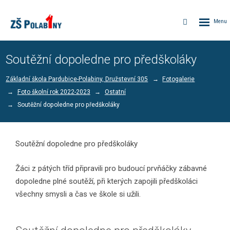
Rozbalen
Vyhledávání
menu
Soutěžní dopoledne pro předškoláky
Základní škola Pardubice-Polabiny, Družstevní 305
Fotogalerie
Foto školní rok 2022-2023
Ostatní
Soutěžní dopoledne pro předškoláky
Soutěžní dopoledne pro předškoláky
Žáci z pátých tříd připravili pro budoucí prvňáčky zábavné
dopoledne plné soutěží, při kterých zapojili předškoláci
všechny smysli a čas ve škole si užili.