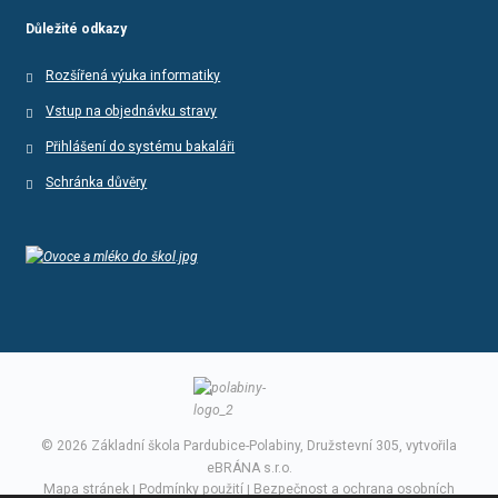
Důležité odkazy
Rozšířená výuka informatiky
Vstup na objednávku stravy
Přihlášení do systému bakaláři
Schránka důvěry
© 2026 Základní škola Pardubice-Polabiny, Družstevní 305, vytvořila
eBRÁNA s.r.o.
Mapa stránek
|
Podmínky použití
|
Bezpečnost a ochrana osobních