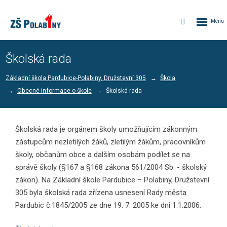
Rozbalen
Vyhledávání
menu
Školská rada
Základní škola Pardubice-Polabiny, Družstevní 305
Škola
Obecné informace o škole
Školská rada
Školská rada je orgánem školy umožňujícím zákonným
zástupcům nezletilých žáků, zletilým žákům, pracovníkům
školy, občanům obce a dalším osobám podílet se na
správě školy (§167 a §168 zákona 561/2004 Sb. - školský
zákon). Na Základní škole Pardubice – Polabiny, Družstevní
305 byla školská rada zřízena usnesení Rady města
Pardubic č.1845/2005 ze dne 19. 7. 2005 ke dni 1.1.2006.