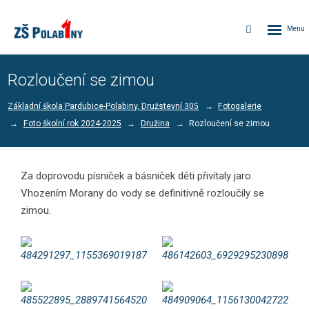
Rozbalen
Vyhledávání
menu
Rozloučení se zimou
Základní škola Pardubice-Polabiny, Družstevní 305
Fotogalerie
Foto školní rok 2024-2025
Družina
Rozloučení se zimou
Za doprovodu písniček a básniček děti přivítaly jaro.
Vhozením Morany do vody se definitivně rozloučily se
zimou.