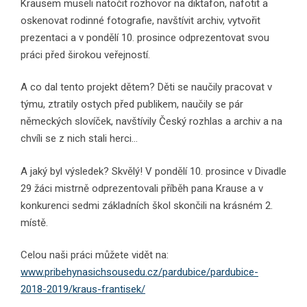
Krausem museli natočit rozhovor na diktafon, nafotit a
oskenovat rodinné fotografie, navštívit archiv, vytvořit
prezentaci a v pondělí 10. prosince odprezentovat svou
práci před širokou veřejností.
A co dal tento projekt dětem? Děti se naučily pracovat v
týmu, ztratily ostych před publikem, naučily se pár
německých slovíček, navštívily Český rozhlas a archiv a na
chvíli se z nich stali herci…
A jaký byl výsledek? Skvělý! V pondělí 10. prosince v Divadle
29 žáci mistrně odprezentovali příběh pana Krause a v
konkurenci sedmi základních škol skončili na krásném 2.
místě.
Celou naši práci můžete vidět na:
www.pribehynasichsousedu.cz/pardubice/pardubice-
2018-2019/kraus-frantisek/