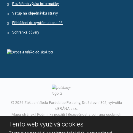
Rozšířená výuka informatiky
Vstup na objednávku stravy
Přihlášení do systému bakaláři
Schránka důvěry
© 2026 Základní škola Pardubice-Polabiny, Družstevní 305, vytvořila
eBRÁNA s.r.o.
Mapa stránek
|
Podmínky použití
|
Bezpečnost a ochrana osobních
údajů
Tento web využívá cookies
VYROBILA