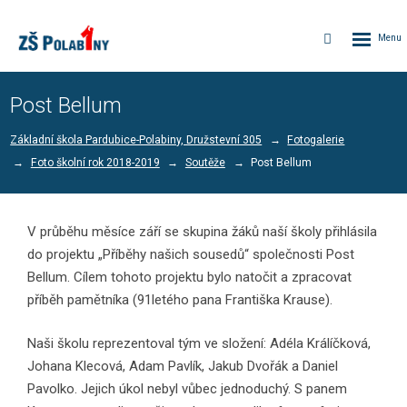
Rozbalen
Vyhledávání
menu
Post Bellum
Základní škola Pardubice-Polabiny, Družstevní 305
Fotogalerie
Foto školní rok 2018-2019
Soutěže
Post Bellum
V průběhu měsíce září se skupina žáků naší školy přihlásila
do projektu „Příběhy našich sousedů“ společnosti Post
Bellum. Cílem tohoto projektu bylo natočit a zpracovat
příběh pamětníka (91letého pana Františka Krause).
Naši školu reprezentoval tým ve složení: Adéla Králíčková,
Johana Klecová, Adam Pavlík, Jakub Dvořák a Daniel
Pavolko. Jejich úkol nebyl vůbec jednoduchý. S panem