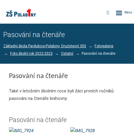
Rozbalen
Vyhledávání
menu
Pasování na čtenáře
Základní škola Pardubice-Polabiny, Družstevní 305
Fotogalerie
Foto školní rok 2022-2023
Ostatní
Pasování na čtenáře
Pasování na čtenáře
Také v letošním školním roce byli žáci prvních ročníků
pasováni na čtenáře knihovny.
Pasování na čtenáře