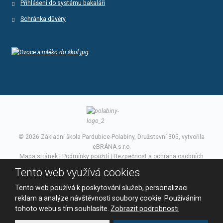
Přihlášení do systému bakaláři
Schránka důvěry
© 2026 Základní škola Pardubice-Polabiny, Družstevní 305, vytvořila
eBRÁNA s.r.o.
Mapa stránek
|
Podmínky použití
|
Bezpečnost a ochrana osobních
údajů
Tento web využívá cookies
VYROBILA
Tento web používá k poskytování služeb, personalizaci
reklam a analýze návštěvnosti soubory cookie. Používáním
tohoto webu s tím souhlasíte.
Zobrazit podrobnosti
Tento web je chráněn pomocí Google ReCAPTCHA a platí pro něj