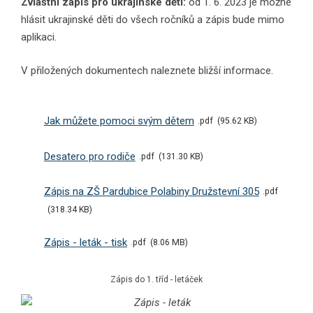
Zvláštní zápis pro ukrajinské děti:
od 1. 6. 2023 je možné
hlásit ukrajinské děti do všech ročníků a zápis bude mimo
aplikaci.
V přiložených dokumentech naleznete bližší informace.
Jak můžete pomoci svým dětem
pdf
95.62 KB
Desatero pro rodiče
pdf
131.30 KB
Zápis na ZŠ Pardubice Polabiny Družstevní 305
pdf
318.34 KB
Zápis - leták - tisk
pdf
8.06 MB
Zápis do 1. tříd - letáček