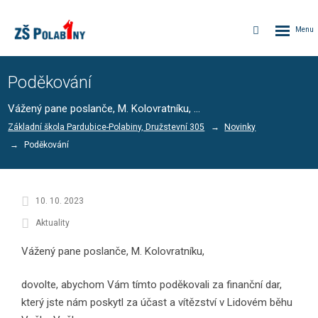
Rozbalen
Vyhledávání
menu
Poděkování
Vážený pane poslanče, M. Kolovratníku, ...
Základní škola Pardubice-Polabiny, Družstevní 305
Novinky
Poděkování
10. 10. 2023
Aktuality
Vážený pane poslanče, M. Kolovratníku,
dovolte, abychom Vám tímto poděkovali za finanční dar,
který jste nám poskytl za účast a vítězství v Lidovém běhu