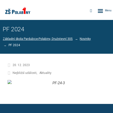
Rozbalen
Vyhledávání
menu
PF 2024
Základní škola Pardubice-Polabiny, Družstevní 305
Novinky
PF 2024
20. 12. 2023
Nejbližší události
Aktuality