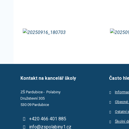
Kontakt na kancelář školy
Často hl
ZŠ Pardubice - Polabiny
Informac
Družstevní 305
Obecné 
530 09 Pardubice
Ostatní 
+420 466 401 885
Školní d
info@zspolabiny1.cz