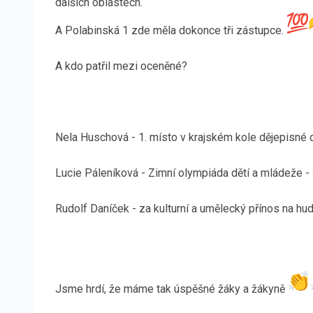
dalších oblastech.
A Polabinská 1 zde měla dokonce tři zástupce.
A kdo patřil mezi oceněné?
Nela Huschová - 1. místo v krajském kole dějepisné
Lucie Páleníková - Zimní olympiáda dětí a mládeže - 
Rudolf Daníček - za kulturní a umělecký přínos na hu
Jsme hrdí, že máme tak úspěšné žáky a žákyně