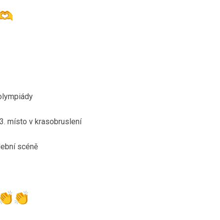
 olympiády
3. místo v krasobruslení
dební scéně