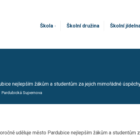
Škola
Školní družina
Školní jídeln
ubice nejlepším žákům a studentům za jejich mimořádné úspěchy 
Pardubická Supernova
doročně uděluje město Pardubice nejlepším žákům a studentům za