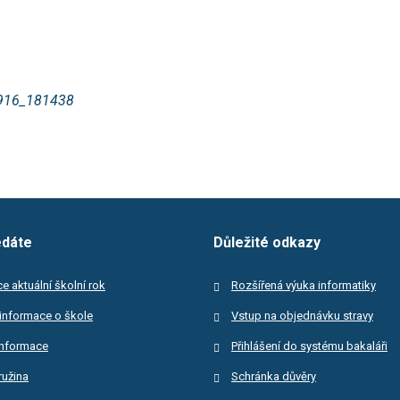
edáte
Důležité odkazy
e aktuální školní rok
Rozšířená výuka informatiky
informace o škole
Vstup na objednávku stravy
informace
Přihlášení do systému bakaláři
ružina
Schránka důvěry