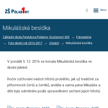
Rozbalen
Vyhledávání
menu
Mikulášská besídka
Základní škola Pardubice-Polabiny, Družstevní 305
Fotogalerie
Foto školní rok 2016-2017
Ostatní
Mikulášská besídka
V pondělí 5. 12. 2016 se konala Mikulášská besídka ve
školní jídelně.
Roční zúčtování našich hříchů proběhlo, jak už tradičně za
přítomnosti čertů a čertíků, anděla a sama pana Mikuláše a
děti byly odměněni podle spravedlivém sečtení jejich hříchů.