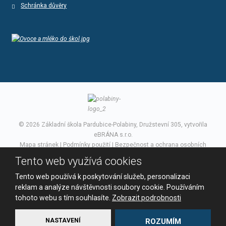
Schránka důvěry
© 2026 Základní škola Pardubice-Polabiny, Družstevní 305, vytvořila
eBRÁNA s.r.o.
Mapa stránek
|
Podmínky použití
|
Bezpečnost a ochrana osobních
údajů
Tento web využívá cookies
VYROBILA
Tento web používá k poskytování služeb, personalizaci
reklam a analýze návštěvnosti soubory cookie. Používáním
tohoto webu s tím souhlasíte.
Zobrazit podrobnosti
Tento web je chráněn pomocí Google ReCAPTCHA a platí pro něj
zásady ochrany osobních údajů
a
smluvní podmínky
NASTAVENÍ
ROZUMÍM
společnosti Google.