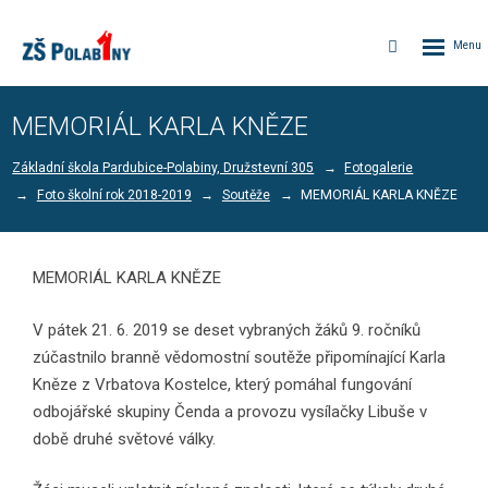
Rozbalen
Vyhledávání
menu
MEMORIÁL KARLA KNĚZE
Základní škola Pardubice-Polabiny, Družstevní 305
Fotogalerie
Foto školní rok 2018-2019
Soutěže
MEMORIÁL KARLA KNĚZE
MEMORIÁL KARLA KNĚZE
V pátek 21. 6. 2019 se deset vybraných žáků 9. ročníků
zúčastnilo branně vědomostní soutěže připomínající Karla
Kněze z Vrbatova Kostelce, který pomáhal fungování
odbojářské skupiny Čenda a provozu vysílačky Libuše v
době druhé světové války.