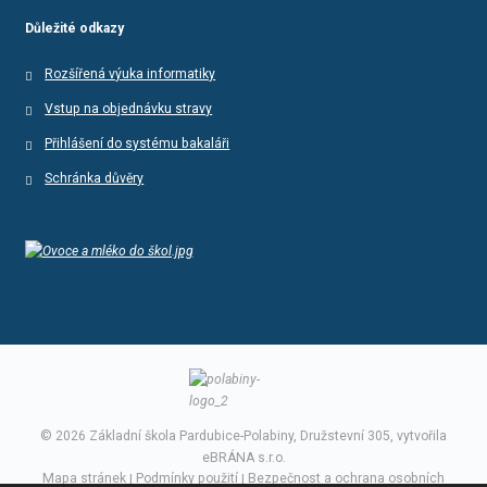
Důležité odkazy
Rozšířená výuka informatiky
Vstup na objednávku stravy
Přihlášení do systému bakaláři
Schránka důvěry
© 2026 Základní škola Pardubice-Polabiny, Družstevní 305, vytvořila
eBRÁNA s.r.o.
Mapa stránek
|
Podmínky použití
|
Bezpečnost a ochrana osobních