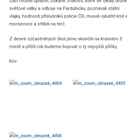
Žáci museli uplatnit získané znalosti, které se týkaly druhé
světové války a odboje na Pardubicku, poznávali státní
vlajky, hodnosti příslušníků policie ČR, museli vyluštit kód v
morseovce a stříleli na terč.
Z deseti zúčastněných škol jsme skončili na krásném 3.
místě a příští rok budeme bojovat o ty nejvyšší příčky.
Kriv