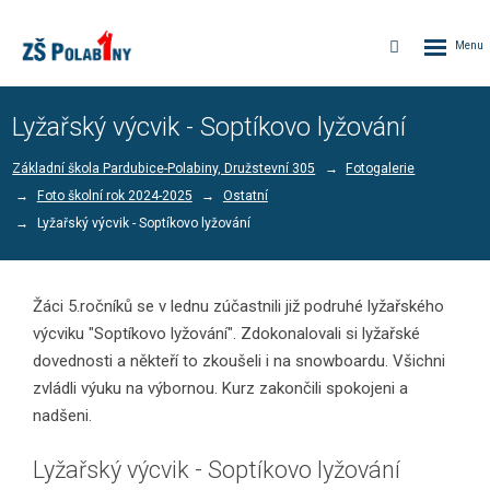
Rozbalen
Vyhledávání
menu
Lyžařský výcvik - Soptíkovo lyžování
Základní škola Pardubice-Polabiny, Družstevní 305
Fotogalerie
Foto školní rok 2024-2025
Ostatní
Lyžařský výcvik - Soptíkovo lyžování
Žáci 5.ročníků se v lednu zúčastnili již podruhé lyžařského
výcviku "Soptíkovo lyžování". Zdokonalovali si lyžařské
dovednosti a někteří to zkoušeli i na snowboardu. Všichni
zvládli výuku na výbornou. Kurz zakončili spokojeni a
nadšeni.
Lyžařský výcvik - Soptíkovo lyžování