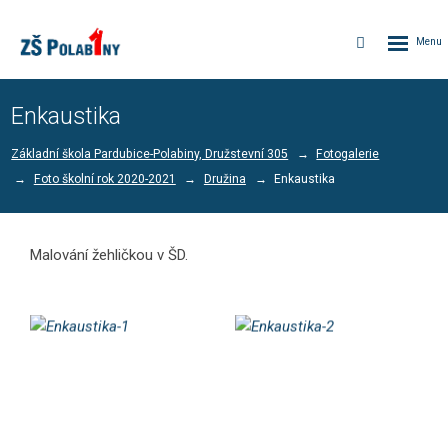
Rozbalen
Vyhledávání
menu
Enkaustika
Základní škola Pardubice-Polabiny, Družstevní 305
Fotogalerie
Foto školní rok 2020-2021
Družina
Enkaustika
Malování žehličkou v ŠD.