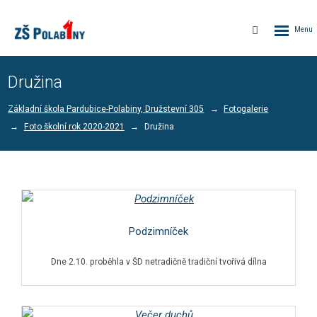
Rozbalen
Vyhledávání
menu
Družina
Základní škola Pardubice-Polabiny, Družstevní 305
Fotogalerie
Foto školní rok 2020-2021
Družina
Podzimníček
Dne 2.10. proběhla v ŠD netradičně tradiční tvořivá dílna