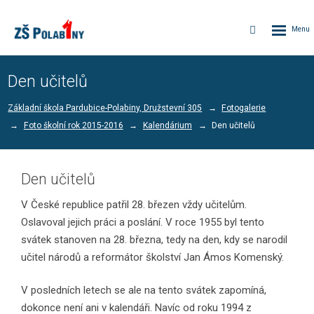
Rozbalen
Vyhledávání
menu
Den učitelů
Základní škola Pardubice-Polabiny, Družstevní 305
Fotogalerie
Foto školní rok 2015-2016
Kalendárium
Den učitelů
Den učitelů
V České republice patřil 28. březen vždy učitelům.
Oslavoval jejich práci a poslání. V roce 1955 byl tento
svátek stanoven na 28. března, tedy na den, kdy se narodil
učitel národů a reformátor školství Jan Ámos Komenský.
V posledních letech se ale na tento svátek zapomíná,
dokonce není ani v kalendáři. Navíc od roku 1994 z