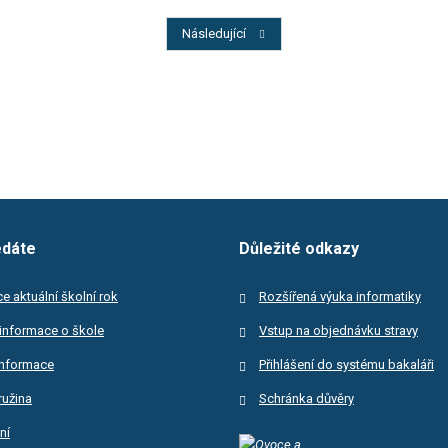
Předchozí
Následující
edáte
Důležité odkazy
e aktuální školní rok
Rozšířená výuka informatiky
informace o škole
Vstup na objednávku stravy
informace
Přihlášení do systému bakaláři
ružina
Schránka důvěry
ní