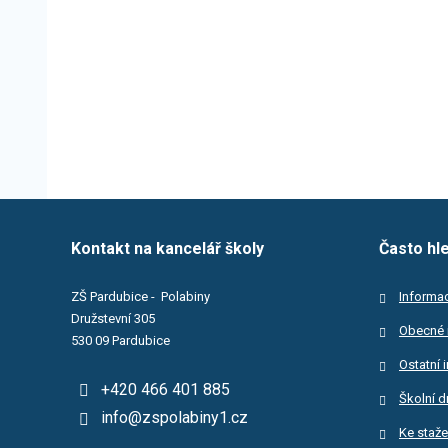
Kontakt na kancelář školy
Často hl
ZŠ Pardubice - Polabiny
Informac
Družstevní 305
Obecné 
530 09 Pardubice
Ostatní 
+420 466 401 885
Školní d
info@zspolabiny1.cz
Ke staže