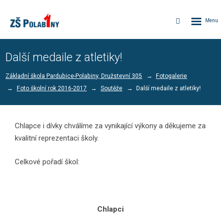
Rozbalen
Vyhledávání
menu
Další medaile z atletiky!
Základní škola Pardubice-Polabiny, Družstevní 305
Fotogalerie
Foto školní rok 2016-2017
Soutěže
Další medaile z atletiky!
Chlapce i dívky chválíme za vynikající výkony a děkujeme za
kvalitní reprezentaci školy.
Celkové pořadí škol:
Chlapci