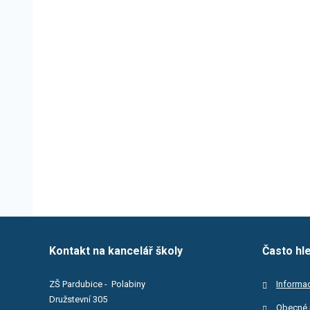
Kontakt na kancelář školy
Často hl
ZŠ Pardubice - Polabiny
Informac
Družstevní 305
Obecné 