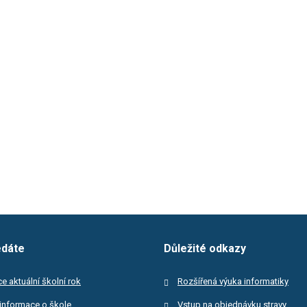
edáte
Důležité odkazy
e aktuální školní rok
Rozšířená výuka informatiky
informace o škole
Vstup na objednávku stravy