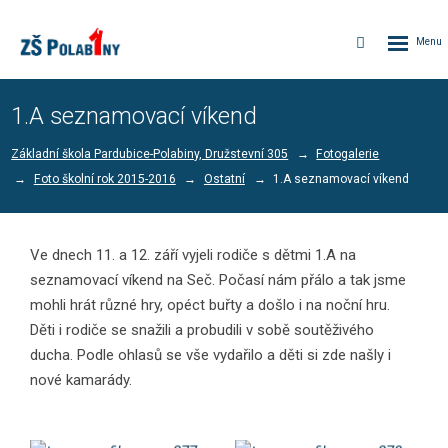
Rozbalen
Vyhledávání
menu
1.A seznamovací víkend
Základní škola Pardubice-Polabiny, Družstevní 305
Fotogalerie
Foto školní rok 2015-2016
Ostatní
1.A seznamovací víkend
Ve dnech 11. a 12. září vyjeli rodiče s dětmi 1.A na
seznamovací víkend na Seč. Počasí nám přálo a tak jsme
mohli hrát různé hry, opéct buřty a došlo i na noční hru.
Děti i rodiče se snažili a probudili v sobě soutěživého
ducha. Podle ohlasů se vše vydařilo a děti si zde našly i
nové kamarády.