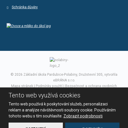
Schránka důvěry
© 2026 Základní škola Pardubice-Polabiny, Družstevní 305, vytvořila
eBRÁNA s.r.o.
Mapa stránek
|
Podmínky použití
|
Bezpečnost a ochrana osobních
údajů
Tento web využívá cookies
VYROBILA
Tento web používá k poskytování služeb, personalizaci
reklam a analýze návštěvnosti soubory cookie. Používáním
tohoto webu s tím souhlasíte.
Zobrazit podrobnosti
Tento web je chráněn pomocí Google ReCAPTCHA a platí pro něj
zásady ochrany osobních údajů
a
smluvní podmínky