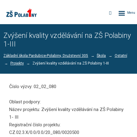
Rozbalen
Vyhledávání
menu
Zvýšení kvality vzdělávání na ZŠ Polabiny
1-III
Základní škola Pardubice-Polabiny, Družstevní 305
Škola
Ostatní
Projekty
Zvýšení kvality vzdělávání na ZŠ Polabiny 1-III
Číslo výzvy: 02_02_080
Oblast podpory:
Název projektu: Zvýšení kvality vzdělávání na ZŠ Polabiny
1- III
Registrační číslo projektu:
CZ.02.3.X/0.0/0.0/20_080/0020500