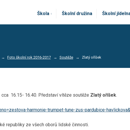
Škola
Školní družina
Školní jídeln
Foto školní rok 2016-2017
Soutěže
Zlatý oříšek
. cca 16.15- 16.40. Představí vítěze soutěže
Zlatý oříšek
.
jmeno=zestova-harmonie-trumpet-tune-zus-pardubice-havlickov
ké republiky ze všech oborů lidské činnosti.