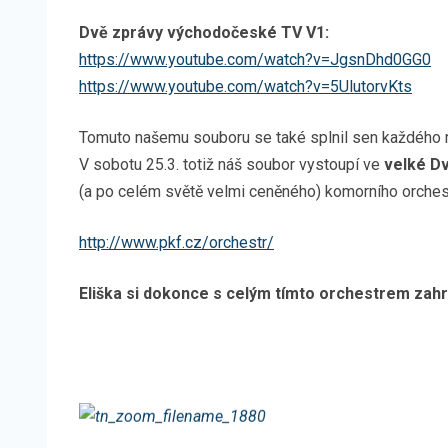
Dvě zprávy východočeské TV V1:
https://www.youtube.com/watch?v=JgsnDhd0GG0
(
https://www.youtube.com/watch?v=5UlutorvKts
Tomuto našemu souboru se také splnil sen každého 
V sobotu 25.3. totiž náš soubor vystoupí ve
velké D
(a po celém světě velmi ceněného) komorního orches
http://www.pkf.cz/orchestr/
Eliška si dokonce s celým tímto orchestrem zahra