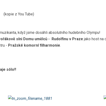
kopie z You Tube)
muzikanta, když jsme dosáhli absolutního hudebního Olympu!
vořákově síni Domu umělců - Rudolfinu v Praze
jako host na
tru -
Pražské komorní filharmonie
.
je sólo!!