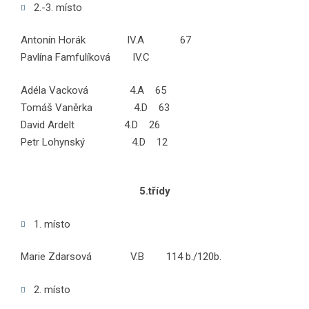
2.-3. místo
Antonín Horák IV.A 67
Pavlína Famfulíková IV.C
Adéla Vacková 4.A 65
Tomáš Vaněrka 4.D 63
David Ardelt 4.D 26
Petr Lohynský 4.D 12
5.třídy
1. místo
Marie Zdarsová V.B 114 b./120b.
2. místo