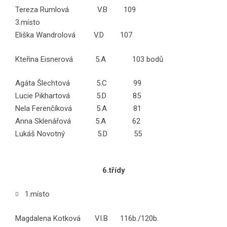
Tereza Rumlová V.B 109
3.místo
Eliška Wandrolová V.D 107
Kteřina Eisnerová 5.A 103 bodů
Agáta Šlechtová 5.C 99
Lucie Pikhartová 5.D 85
Nela Ferenčíková 5.A 81
Anna Sklenářová 5.A 62
Lukáš Novotný 5.D 55
6.třídy
1.místo
Magdalena Kotková VI.B 116b./120b.