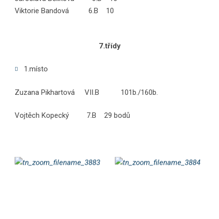
Viktorie Bandová 6.B 10
7.třídy
1.místo
Zuzana Pikhartová VII.B 101b./160b.
Vojtěch Kopecký 7.B 29 bodů