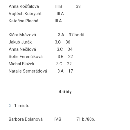
Anna Košťálová III.B 38
Vojtěch Kubrycht III.A
Kateřina Plachá III.A
Klára Mrázová 3.A 37 bodů
Jakub Jurák 3.C 36
Anna Nečilová 3.C 34
Sofie Ferenčíková 3.B 22
Michal Blažek 3.C 22
Natalie Semerádová 3.A 17
4.třídy
1. místo
Barbora Dolanová IV.B 71 b./80b.