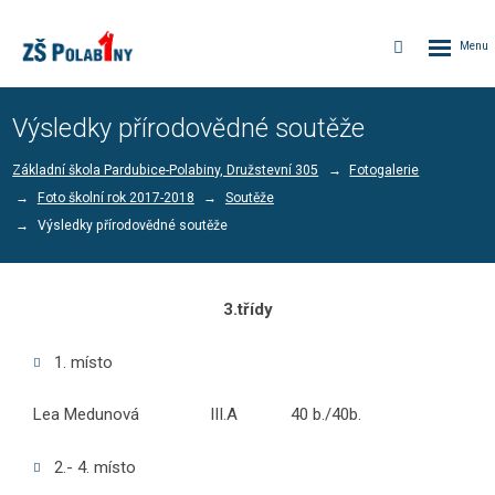
Rozbalen
Vyhledávání
menu
Výsledky přírodovědné soutěže
Základní škola Pardubice-Polabiny, Družstevní 305
Fotogalerie
Foto školní rok 2017-2018
Soutěže
Výsledky přírodovědné soutěže
3.třídy
1. místo
Lea Medunová III.A 40 b./40b.
2.- 4. místo