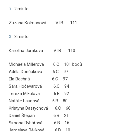
2.místo
Zuzana Kolmanová VI.B 111
3.místo
Karolína Juráková VI.B 110
Michaela Millerová 6.C 101 bodů
Adéla Dončuková 6.C 97
Ela Bechná 6.C 97
Sára Hočevarová 6.C 94
Tereza Mikulová 6.B 92
Natálie Launová 6.B 80
Kristýna Dastychová 6.C 66
Daniel Štěpán 6.B 21
Simona Rybářová 6.B 16
Jaroslava Bělíková 6.B 10