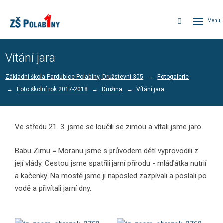
Rozbalen
Vyhledávání
menu
Vítání jara
Základní škola Pardubice-Polabiny, Družstevní 305
Fotogalerie
Foto školní rok 2017-2018
Družina
Vítání jara
Ve středu 21. 3. jsme se loučili se zimou a vítali jsme jaro.
Babu Zimu = Moranu jsme s průvodem dětí vyprovodili z
její vlády. Cestou jsme spatřili jarní přírodu - mláďátka nutrií
a kačenky. Na mostě jsme ji naposled zazpívali a poslali po
vodě a přivítali jarní dny.