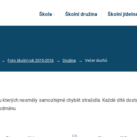
Škola
Školní družina
Školní jídeln
Foto školní rok 2015-2016
Družina
Večer duchů
terých nesměly samozřejmě chybět strašidla. Každé dítě dostalo 
 odměnu.