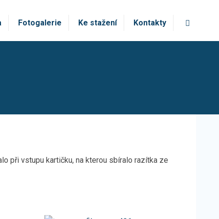
Vyhledá
a
Fotogalerie
Ke stažení
Kontakty
při vstupu kartičku, na kterou sbíralo razítka ze