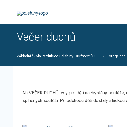
Večer duchů
Základní škola Pardubice-Polabiny, Družstevní 305
Fotogalerie
Na VEČER DUCHŮ byly pro děti nachystány soutěže, u k
splněných soutěží. Při odchodu děti dostaly sladkou