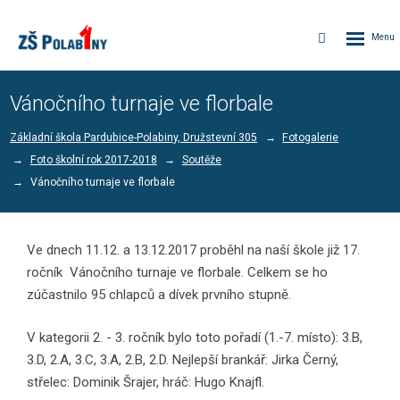
Rozbalen
Vyhledávání
menu
Vánočního turnaje ve florbale
Základní škola Pardubice-Polabiny, Družstevní 305
Fotogalerie
Foto školní rok 2017-2018
Soutěže
Vánočního turnaje ve florbale
Ve dnech 11.12. a 13.12.2017 proběhl na naší škole již 17.
ročník Vánočního turnaje ve florbale. Celkem se ho
zúčastnilo 95 chlapců a dívek prvního stupně.
V kategorii 2. - 3. ročník bylo toto pořadí (1.-7. místo): 3.B,
3.D, 2.A, 3.C, 3.A, 2.B, 2.D. Nejlepší brankář: Jirka Černý,
střelec: Dominik Šrajer, hráč: Hugo Knajfl.