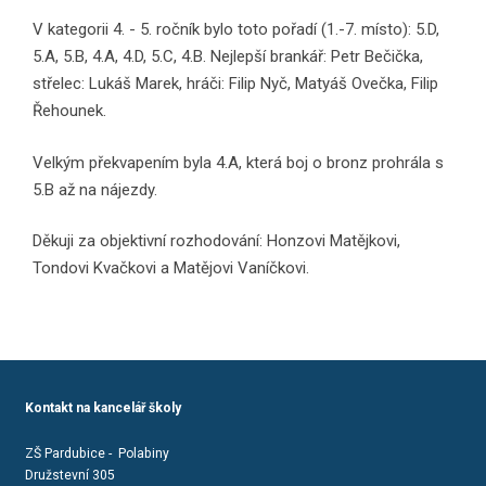
V kategorii 4. - 5. ročník bylo toto pořadí (1.-7. místo): 5.D,
5.A, 5.B, 4.A, 4.D, 5.C, 4.B. Nejlepší brankář: Petr Bečička,
střelec: Lukáš Marek, hráči: Filip Nyč, Matyáš Ovečka, Filip
Řehounek.
Velkým překvapením byla 4.A, která boj o bronz prohrála s
5.B až na nájezdy.
Děkuji za objektivní rozhodování: Honzovi Matějkovi,
Tondovi Kvačkovi a Matějovi Vaníčkovi.
Kontakt na kancelář školy
ZŠ Pardubice - Polabiny
Družstevní 305