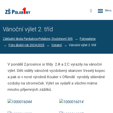
Rozbalen
Vyhledávání
menu
Vánoční výlet 2. tříd
Základní škola Pardubice-Polabiny, Družstevní 305
Fotogalerie
Foto školní rok 2024-2025
Ostatní
Vánoční výlet 2. tříd
V pondělí 2.prosince si třídy 2.A a 2.C vyrazily na vánoční
výlet. Děti viděly vánočně vyzdobený skanzen Veselý kopec
a pak si v nové výrobně Koulier v Oflendě vyrobily skleněné
ozdoby na stromeček. Výlet se vydařil a všichni máme
mnoho příjemných zážitků.