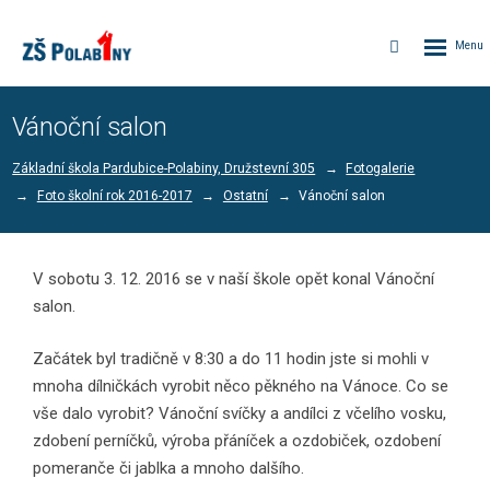
Rozbalen
Vyhledávání
menu
Vánoční salon
Základní škola Pardubice-Polabiny, Družstevní 305
Fotogalerie
Foto školní rok 2016-2017
Ostatní
Vánoční salon
V sobotu 3. 12. 2016 se v naší škole opět konal Vánoční
salon.
Začátek byl tradičně v 8:30 a do 11 hodin jste si mohli v
mnoha dílničkách vyrobit něco pěkného na Vánoce. Co se
vše dalo vyrobit? Vánoční svíčky a andílci z včelího vosku,
zdobení perníčků, výroba přáníček a ozdobiček, ozdobení
pomeranče či jablka a mnoho dalšího.