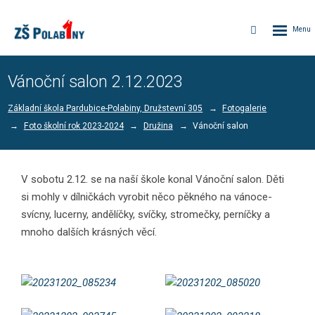
Rozbalen
Vyhledávání
menu
Vánoční salon 2.12.2023
Základní škola Pardubice-Polabiny, Družstevní 305
Fotogalerie
Foto školní rok 2023-2024
Družina
Vánoční salon
V sobotu 2.12. se na naší škole konal Vánoční salon. Děti
si mohly v dílničkách vyrobit něco pěkného na vánoce-
svícny, lucerny, andělíčky, svíčky, stromečky, perníčky a
mnoho dalších krásných věcí.