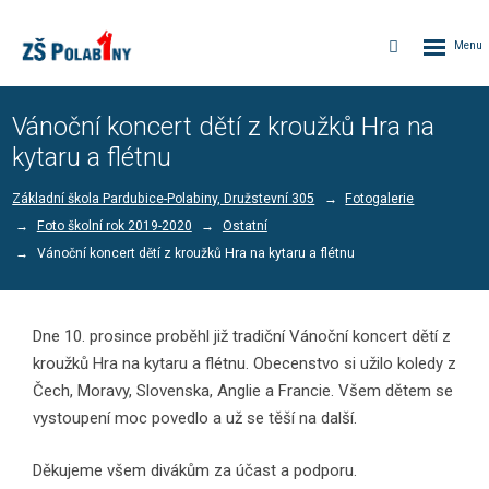
Rozbalen
Vyhledávání
menu
Vánoční koncert dětí z kroužků Hra na
kytaru a flétnu
Základní škola Pardubice-Polabiny, Družstevní 305
Fotogalerie
Foto školní rok 2019-2020
Ostatní
Vánoční koncert dětí z kroužků Hra na kytaru a flétnu
Dne 10. prosince proběhl již tradiční Vánoční koncert dětí z
kroužků Hra na kytaru a flétnu. Obecenstvo si užilo koledy z
Čech, Moravy, Slovenska, Anglie a Francie. Všem dětem se
vystoupení moc povedlo a už se těší na další.
Děkujeme všem divákům za účast a podporu.