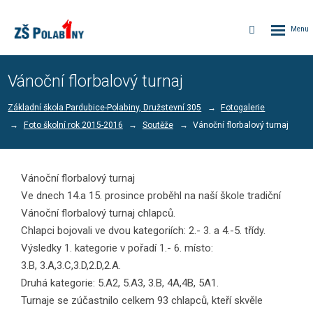
Rozbalen
Vyhledávání
menu
Vánoční florbalový turnaj
Základní škola Pardubice-Polabiny, Družstevní 305
Fotogalerie
Foto školní rok 2015-2016
Soutěže
Vánoční florbalový turnaj
Vánoční florbalový turnaj
Ve dnech 14.a 15. prosince proběhl na naší škole tradiční
Vánoční florbalový turnaj chlapců.
Chlapci bojovali ve dvou kategoriích: 2.- 3. a 4.-5. třídy.
Výsledky 1. kategorie v pořadí 1.- 6. místo:
3.B, 3.A,3.C,3.D,2.D,2.A.
Druhá kategorie: 5.A2, 5.A3, 3.B, 4A,4B, 5A1.
Turnaje se zúčastnilo celkem 93 chlapců, kteří skvěle