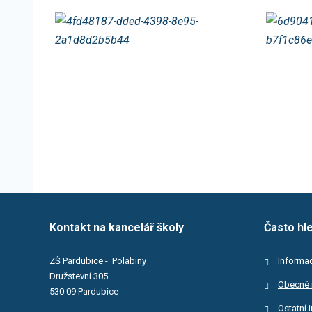
Kontakt na kancelář školy
Často hl
ZŠ Pardubice - Polabiny
Informac
Družstevní 305
Obecné 
530 09 Pardubice
Ostatní 