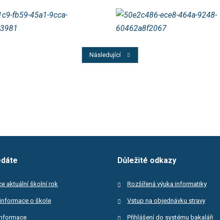
Předchozí
Následující
edáte
Důležité odkazy
e aktuální školní rok
Rozšířená výuka informatiky
informace o škole
Vstup na objednávku stravy
informace
Přihlášení do systému bakaláři