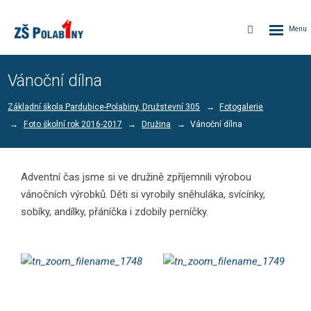
Rozbalen
Vyhledávání
menu
Vánoční dílna
Základní škola Pardubice-Polabiny, Družstevní 305
Fotogalerie
Foto školní rok 2016-2017
Družina
Vánoční dílna
Adventní čas jsme si ve družině zpříjemnili výrobou
vánočních výrobků. Děti si vyrobily sněhuláka, svícínky,
sobíky, andílky, přáníčka i zdobily perníčky.