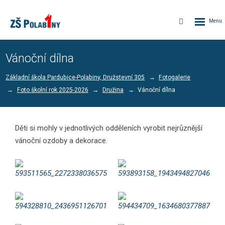
Rozbalen
Vyhledávání
menu
Vánoční dílna
Základní škola Pardubice-Polabiny, Družstevní 305
Fotogalerie
Foto školní rok 2025-2026
Družina
Vánoční dílna
Děti si mohly v jednotlivých odděleních vyrobit nejrůznější
vánoční ozdoby a dekorace.