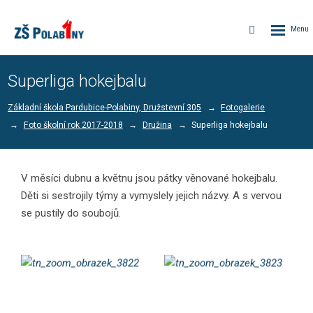
Rozbalen
Vyhledávání
menu
Superliga hokejbalu
Základní škola Pardubice-Polabiny, Družstevní 305
Fotogalerie
Foto školní rok 2017-2018
Družina
Superliga hokejbalu
V měsíci dubnu a květnu jsou pátky věnované hokejbalu.
Děti si sestrojily týmy a vymyslely jejich názvy. A s vervou
se pustily do soubojů.