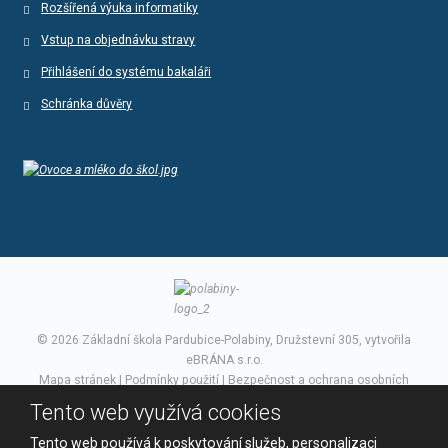
Rozšířená výuka informatiky
Vstup na objednávku stravy
Přihlášení do systému bakaláři
Schránka důvěry
© 2026 Základní škola Pardubice-Polabiny, Družstevní 305, vytvořila
eBRÁNA s.r.o.
Mapa stránek
|
Podmínky použití
|
Bezpečnost a ochrana osobních
údajů
Tento web využívá cookies
VYROBILA
Tento web používá k poskytování služeb, personalizaci