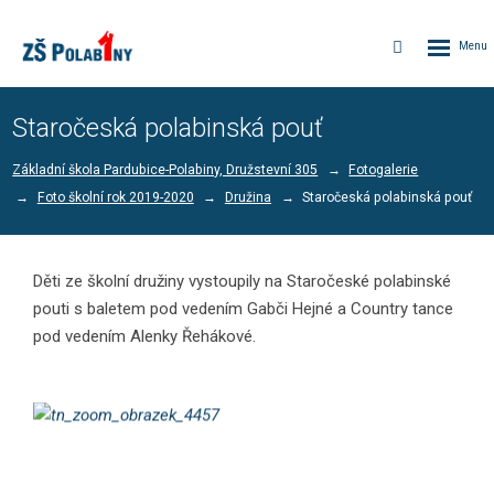
Rozbalen
Vyhledávání
menu
Staročeská polabinská pouť
Základní škola Pardubice-Polabiny, Družstevní 305
Fotogalerie
Foto školní rok 2019-2020
Družina
Staročeská polabinská pouť
Děti ze školní družiny vystoupily na Staročeské polabinské
pouti s baletem pod vedením Gabči Hejné a Country tance
pod vedením Alenky Řehákové.