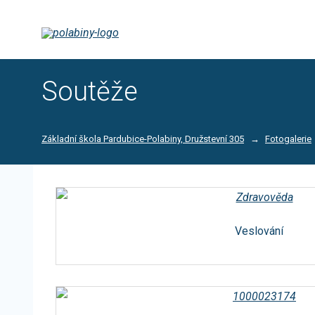
Soutěže
Základní škola Pardubice-Polabiny, Družstevní 305
Fotogalerie
Veslování