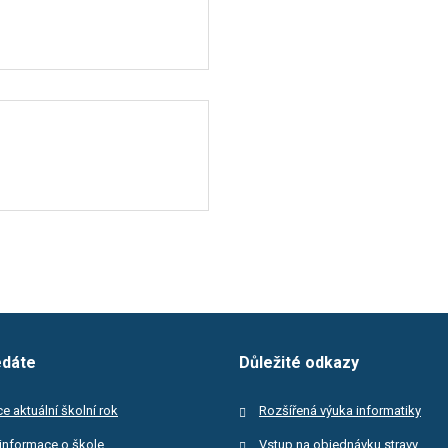
edáte
Důležité odkazy
e aktuální školní rok
Rozšířená výuka informatiky
informace o škole
Vstup na objednávku stravy