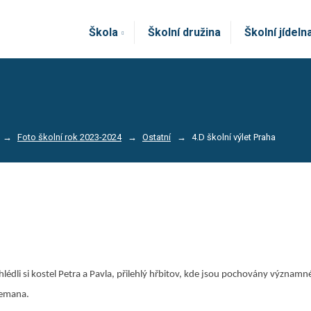
Škola
Školní družina
Školní jídeln
Foto školní rok 2023-2024
Ostatní
4.D školní výlet Praha
ohlédli si kostel Petra a Pavla, přilehlý hřbitov, kde jsou pochovány významn
Zemana.