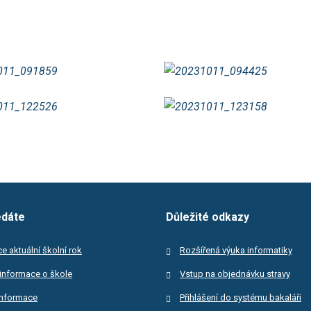
edáte
Důležité odkazy
e aktuální školní rok
Rozšířená výuka informatiky
informace o škole
Vstup na objednávku stravy
informace
Přihlášení do systému bakaláři