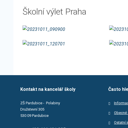
Školní výlet Praha
Kontakt na kancelář školy
Často hl
ZŠ Pardubice - Polabiny
Informac
Družstevní 305
Obecné 
530 09 Pardubice
Ostatní 