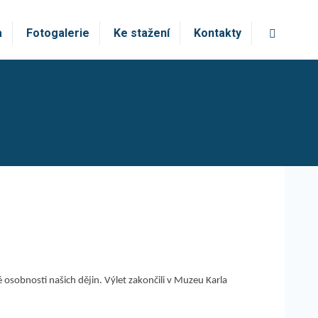
Vyhledá
a
Fotogalerie
Ke stažení
Kontakty
é osobnosti našich dějin. Výlet zakončili v Muzeu Karla