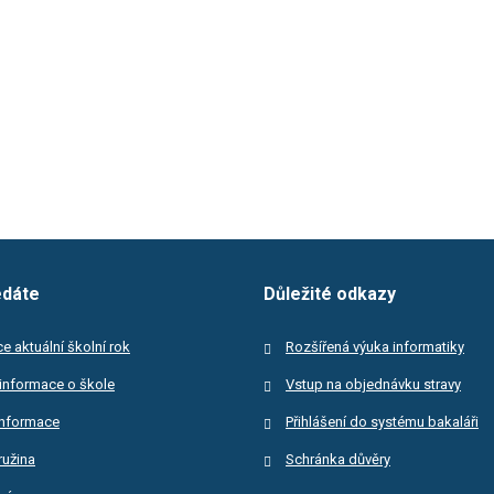
edáte
Důležité odkazy
e aktuální školní rok
Rozšířená výuka informatiky
informace o škole
Vstup na objednávku stravy
informace
Přihlášení do systému bakaláři
ružina
Schránka důvěry