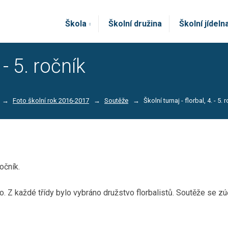
Škola
Školní družina
Školní jídeln
 - 5. ročník
Foto školní rok 2016-2017
Soutěže
Školní turnaj - florbal, 4. - 5. 
ročník.
. Z každé třídy bylo vybráno družstvo florbalistů. Soutěže se zúč