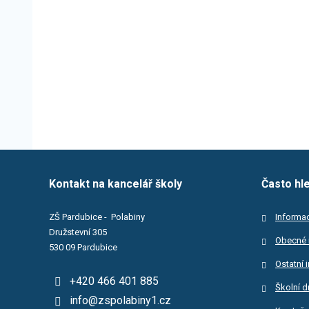
Kontakt na kancelář školy
Často hl
ZŠ Pardubice - Polabiny
Informac
Družstevní 305
Obecné 
530 09 Pardubice
Ostatní 
+420 466 401 885
Školní d
info@zspolabiny1.cz