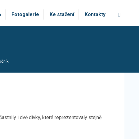
Vyhledá
a
Fotogalerie
Ke stažení
Kontakty
ročník
astnily i dvě dívky, které reprezentovaly stejně