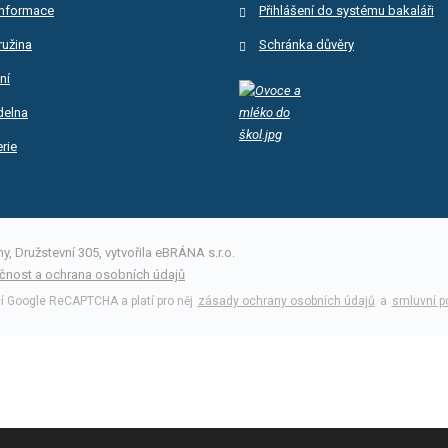
informace
Přihlášení do systému bakaláři
ružina
Schránka důvěry
ní
ídelna
rie
, Družstevní 305, vytvořila eBRÁNA s.r.o.
čnost a ochrana osobních údajů
 Google ReCAPTCHA a platí pro něj
zásady ochrany osobních údajů
a
smluvní p