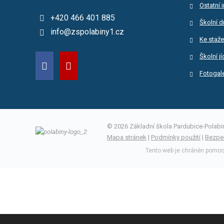
Ostatní 
+420 466 401 885
Školní d
info@zspolabiny1.cz
Ke staže
Školní j
Fotogale
© 2026 Základní škola Pardubice-Polabiny
Mapa stránek
|
Podmínky použití
|
Bezpe
Tento web je chráněn pomocí