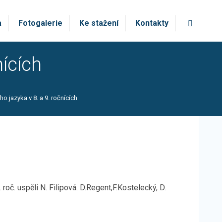
Vyhledá
a
Fotogalerie
Ke stažení
Kontakty
nících
o jazyka v 8. a 9. ročnících
 roč. uspěli N. Filipová. D.Regent,F.Kostelecký, D.