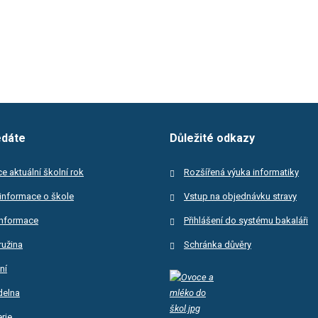
edáte
Důležité odkazy
e aktuální školní rok
Rozšířená výuka informatiky
informace o škole
Vstup na objednávku stravy
informace
Přihlášení do systému bakaláři
ružina
Schránka důvěry
ní
ídelna
rie