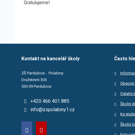
Gratulujeme!
Kontakt na kancelář školy
Často hl
ZŠ Pardubice - Polabiny
Informac
Družstevní 305
Obecné 
530 09 Pardubice
Ostatní 
+420 466 401 885
Školní d
info@zspolabiny1.cz
Ke staže
Školní j
Fotogale