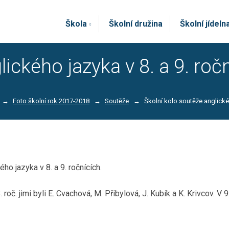
Škola
Školní družina
Školní jídeln
ického jazyka v 8. a 9. roč
Foto školní rok 2017-2018
Soutěže
Školní kolo soutěže anglickéh
ho jazyka v 8. a 9. ročnících.
oč. jimi byli E. Cvachová, M. Přibylová, J. Kubík a K. Krivcov. V 9.