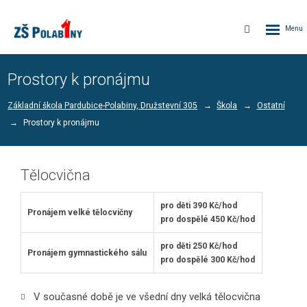
Rozbalen
Vyhledávání
menu
Prostory k pronájmu
Základní škola Pardubice-Polabiny, Družstevní 305
Škola
Ostatní
Prostory k pronájmu
Tělocvična
pro děti 390 Kč/hod
Pronájem velké tělocvičny
pro dospělé 450 Kč/hod
pro děti 250 Kč/hod
Pronájem gymnastického sálu
pro dospělé 300 Kč/hod
V současné době je ve všední dny velká tělocvična