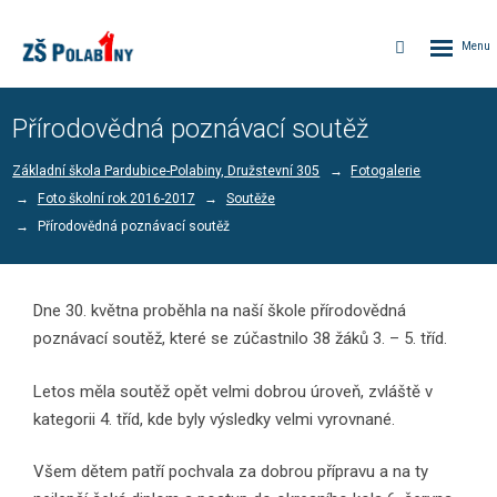
Rozbalen
Vyhledávání
menu
Přírodovědná poznávací soutěž
Základní škola Pardubice-Polabiny, Družstevní 305
Fotogalerie
Foto školní rok 2016-2017
Soutěže
Přírodovědná poznávací soutěž
Dne 30. května proběhla na naší škole přírodovědná
poznávací soutěž, které se zúčastnilo 38 žáků 3. – 5. tříd.
Letos měla soutěž opět velmi dobrou úroveň, zvláště v
kategorii 4. tříd, kde byly výsledky velmi vyrovnané.
Všem dětem patří pochvala za dobrou přípravu a na ty