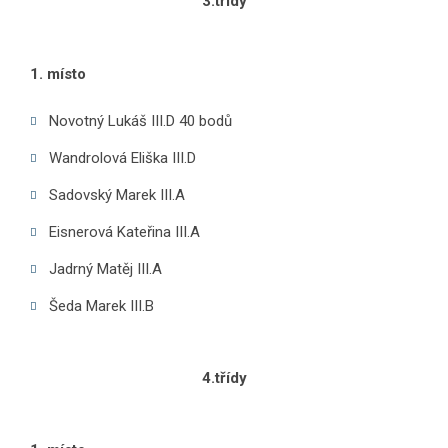
3.třídy
1. místo
Novotný Lukáš III.D 40 bodů
Wandrolová Eliška III.D
Sadovský Marek III.A
Eisnerová Kateřina III.A
Jadrný Matěj III.A
Šeda Marek III.B
4.třídy