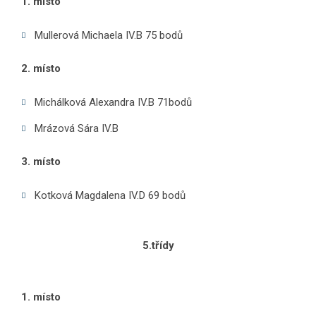
1. místo
Mullerová Michaela IV.B 75 bodů
2. místo
Michálková Alexandra IV.B 71bodů
Mrázová Sára IV.B
3. místo
Kotková Magdalena IV.D 69 bodů
5.třídy
1. místo